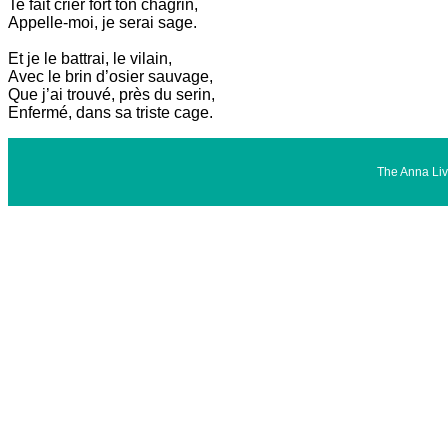
Te fait crier fort ton chagrin,
Appelle-moi, je serai sage.
Et je le battrai, le vilain,
Avec le brin d’osier sauvage,
Que j’ai trouvé, près du serin,
Enfermé, dans sa triste cage.
The Anna Liv