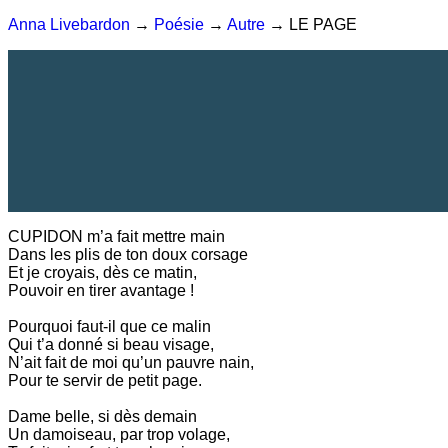
Anna Livebardon
→
Poésie
→
Autre
→ LE PAGE
CUPIDON m’a fait mettre main
Dans les plis de ton doux corsage
Et je croyais, dès ce matin,
Pouvoir en tirer avantage !
Pourquoi faut-il que ce malin
Qui t’a donné si beau visage,
N’ait fait de moi qu’un pauvre nain,
Pour te servir de petit page.
Dame belle, si dès demain
Un damoiseau, par trop volage,