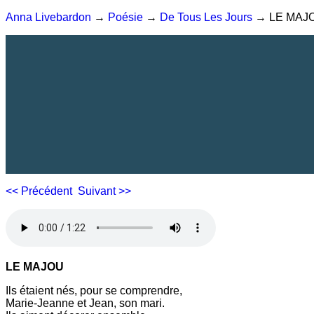
Anna Livebardon
→
Poésie
→
De Tous Les Jours
→ LE MAJ
<< Précédent
Suivant >>
LE MAJOU
Ils étaient nés, pour se comprendre,
Marie-Jeanne et Jean, son mari.