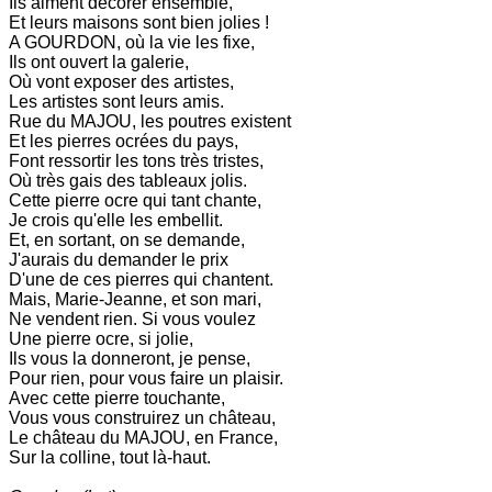
Ils aiment décorer ensemble,
Et leurs maisons sont bien jolies !
A GOURDON, où la vie les fixe,
Ils ont ouvert la galerie,
Où vont exposer des artistes,
Les artistes sont leurs amis.
Rue du MAJOU, les poutres existent
Et les pierres ocrées du pays,
Font ressortir les tons très tristes,
Où très gais des tableaux jolis.
Cette pierre ocre qui tant chante,
Je crois qu'elle les embellit.
Et, en sortant, on se demande,
J'aurais du demander le prix
D'une de ces pierres qui chantent.
Mais, Marie-Jeanne, et son mari,
Ne vendent rien. Si vous voulez
Une pierre ocre, si jolie,
Ils vous la donneront, je pense,
Pour rien, pour vous faire un plaisir.
Avec cette pierre touchante,
Vous vous construirez un château,
Le château du MAJOU, en France,
Sur la colline, tout là-haut.