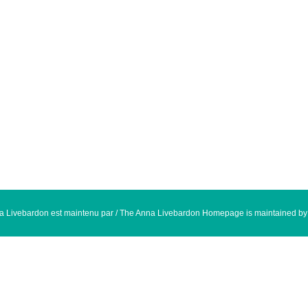
na Livebardon est maintenu par / The Anna Livebardon Homepage is maintained b