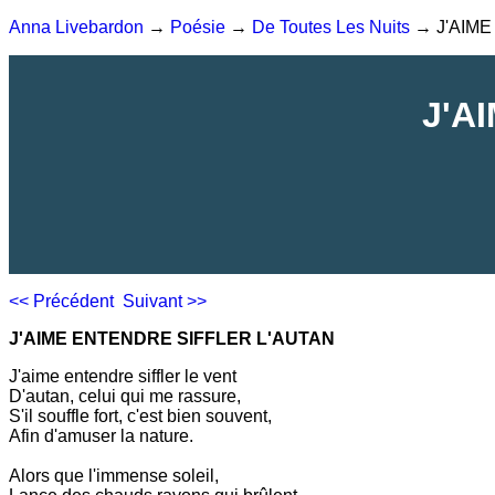
Anna Livebardon
→
Poésie
→
De Toutes Les Nuits
→ J'AIME
J'A
<< Précédent
Suivant >>
J'AIME ENTENDRE SIFFLER L'AUTAN
J'aime entendre siffler le vent
D'autan, celui qui me rassure,
S'il souffle fort, c'est bien souvent,
Afin d'amuser la nature.
Alors que l'immense soleil,