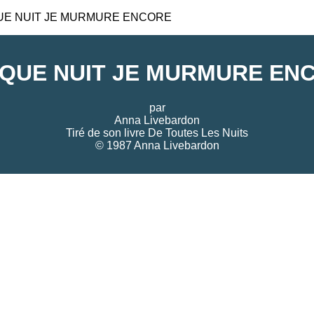
E NUIT JE MURMURE ENCORE
QUE NUIT JE MURMURE EN
par
Anna Livebardon
Tiré de son livre
De Toutes Les Nuits
© 1987 Anna Livebardon