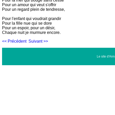
Pour la mer qui bouge sans cesse
Pour un amour qui veut s'offrir
Pour un regard plein de tendresse,
Pour l'enfant qui voudrait grandir
Pour la fille nue qui se dore
Pour un espoir, pour un désir,
Chaque nuit je murmure encore.
<< Précédent
Suivant >>
Le site d'An