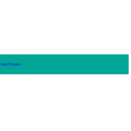
y
Geoff Draper