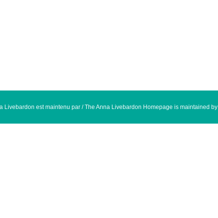
na Livebardon est maintenu par / The Anna Livebardon Homepage is maintained b