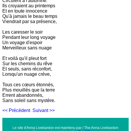
Circulent à l'automne.
Ils croyaient au printemps
Et en toute innocence
Qu'à jamais le beau temps
Viendrait par sa présence,
Les caresser le soir
Pendant leur long voyage
Un voyage d'espoir
Merveilleux sans nuage
Et voilà qu'il pleut fort
Sur les chemins du rêve
Et seuls, sans réconfort,
Lorsqu'un nuage crève,
Tous ces cœurs étonnés,
Plus mouillés que la terre
Errent abandonnés,
Sans soleil sans mystère.
<< Précédent
Suivant >>
Le site d'Anna Livebardon est maintenu par / The Anna Livebardon