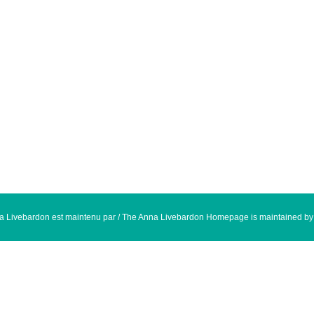
na Livebardon est maintenu par / The Anna Livebardon Homepage is maintained b