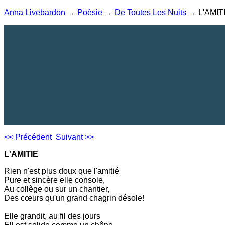
Anna Livebardon
→
Poésie
→
De Toutes Les Nuits
→ L'AMIT
<< Précédent
Suivant >>
L'AMITIE
Rien n'est plus doux que l'amitié
Pure et sincère elle console,
Au collège ou sur un chantier,
Des cœurs qu'un grand chagrin désole!
Elle grandit, au fil des jours